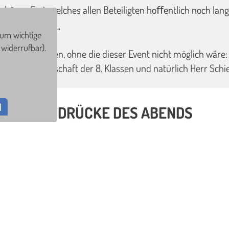
hönes Fest, welches allen Beteiligten hoﬀentlich noch lange
 like its best!!“
 um wichtige
widerrufbar).
n alle Helfenden, ohne die dieser Event nicht möglich wär
r aus der Elternschaft der 8. Klassen und natürlich Herr Schi
N
EINDRÜCKE DES ABENDS