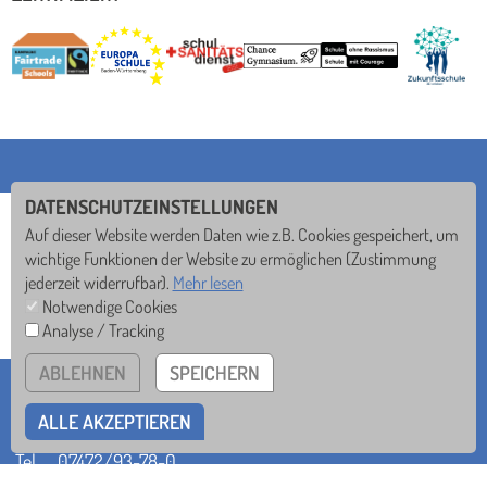
DATENSCHUTZEINSTELLUNGEN
Auf dieser Website werden Daten wie z.B. Cookies gespeichert, um
wichtige Funktionen der Website zu ermöglichen
(Zustimmung
jederzeit widerrufbar).
Mehr lesen
Notwendige Cookies
Analyse / Tracking
ABLEHNEN
SPEICHERN
ST. MEINRAD-GYMNASIUM
Seebronner Str. 40 • 72108 Rottenburg
ALLE AKZEPTIEREN
Tel
07472/93-78-0
Mail
sekretariat@smg.de