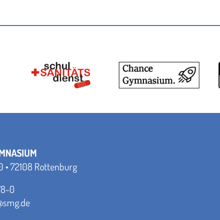
YMNASIUM
0 • 72108 Rottenburg
78-0
t@smg.de