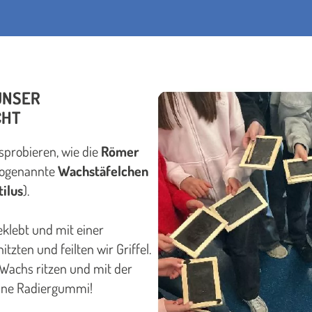
UNSER
CHT
sprobieren, wie die
Römer
 sogenannte
Wachstäfelchen
tilus
).
eklebt und mit einer
zten und feilten wir Griffel.
 Wachs ritzen und mit der
 ohne Radiergummi!