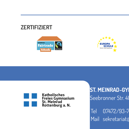
ZERTIFIZIERT
ST. MEINRAD-G
Seebronner Str. 4
Tel
07472/93-
Mail
sekretaria