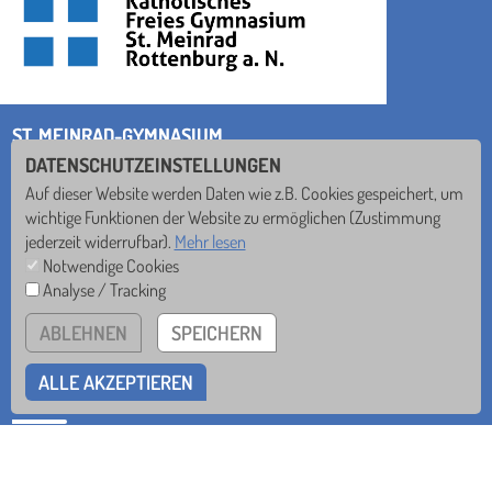
ST. MEINRAD-GYMNASIUM
Seebronner Str. 40 • 72108 Rottenburg
DATENSCHUTZEINSTELLUNGEN
Auf dieser Website werden Daten wie z.B. Cookies gespeichert, um
Tel
07472/93-78-0
wichtige Funktionen der Website zu ermöglichen
(Zustimmung
Mail
sekretariat@smg.de
jederzeit widerrufbar).
Mehr lesen
Notwendige Cookies
nichts verpassen!
Analyse / Tracking
ABLEHNEN
SPEICHERN
ALLE AKZEPTIEREN
IMPRESSUM
DATENSCHUTZ