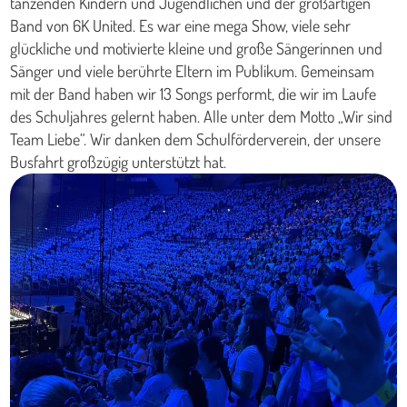
tanzenden Kindern und Jugendlichen und der großartigen
Band von 6K United. Es war eine mega Show, viele sehr
glückliche und motivierte kleine und große Sängerinnen und
Sänger und viele berührte Eltern im Publikum. Gemeinsam
mit der Band haben wir 13 Songs performt, die wir im Laufe
des Schuljahres gelernt haben. Alle unter dem Motto „Wir sind
Team Liebe“. Wir danken dem Schulförderverein, der unsere
Busfahrt großzügig unterstützt hat.