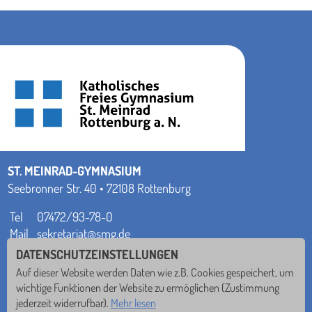
ST. MEINRAD-GYMNASIUM
Seebronner Str. 40 • 72108 Rottenburg
Tel
07472/93-78-0
Mail
sekretariat@smg.de
DATENSCHUTZEINSTELLUNGEN
nichts verpassen!
Auf dieser Website werden Daten wie z.B. Cookies gespeichert, um
wichtige Funktionen der Website zu ermöglichen
(Zustimmung
jederzeit widerrufbar).
Mehr lesen