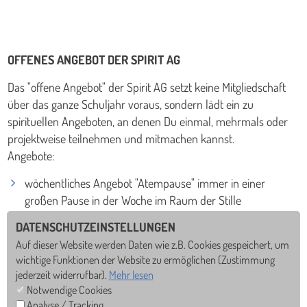
OFFENES ANGEBOT DER SPIRIT AG
Das "offene Angebot" der Spirit AG setzt keine Mitgliedschaft
über das ganze Schuljahr voraus, sondern lädt ein zu
spirituellen Angeboten, an denen Du einmal, mehrmals oder
projektweise teilnehmen und mitmachen kannst.
Angebote:
wöchentliches Angebot "Atempause" immer in einer
großen Pause in der Woche im Raum der Stille
(Bekanntgabe des Zeitpunkts am Anfang des Schuljahres):
DATENSCHUTZEINSTELLUNGEN
durchatmen, ruhig werden, entspannen....
Auf dieser Website werden Daten wie z.B. Cookies gespeichert, um
Taizéfahrt nach Frankreich (Klasse 10-J2; September
wichtige Funktionen der Website zu ermöglichen
(Zustimmung
2025)
jederzeit widerrufbar).
Mehr lesen
Taizé- und Friedensgebete in der Mittagspause im Raum
Notwendige Cookies
der Stille, 13.30-14 Uhr (Terminbekanntgabe am Anfang
Analyse / Tracking