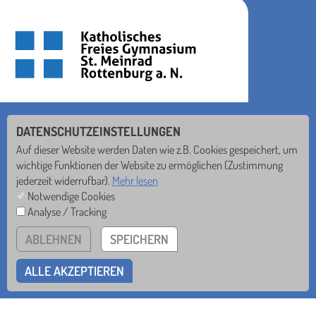
ST. MEINRAD-GYMNASIUM
DATENSCHUTZEINSTELLUNGEN
Seebronner Str. 40 • 72108 Rottenburg
Auf dieser Website werden Daten wie z.B. Cookies gespeichert, um
wichtige Funktionen der Website zu ermöglichen
(Zustimmung
Tel
07472/93-78-0
jederzeit widerrufbar).
Mehr lesen
Mail
sekretariat@smg.de
Notwendige Cookies
Analyse / Tracking
nichts verpassen!
ABLEHNEN
SPEICHERN
ALLE AKZEPTIEREN